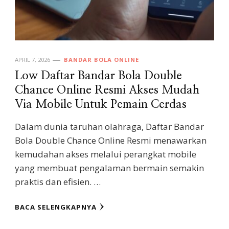
APRIL 7, 2026
BANDAR BOLA ONLINE
Low Daftar Bandar Bola Double
Chance Online Resmi Akses Mudah
Via Mobile Untuk Pemain Cerdas
Dalam dunia taruhan olahraga, Daftar Bandar
Bola Double Chance Online Resmi menawarkan
kemudahan akses melalui perangkat mobile
yang membuat pengalaman bermain semakin
praktis dan efisien. …
BACA SELENGKAPNYA