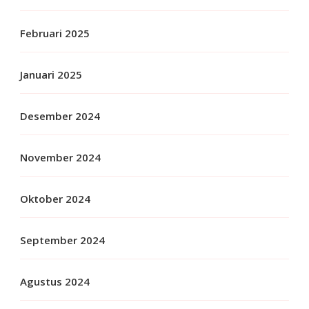
Februari 2025
Januari 2025
Desember 2024
November 2024
Oktober 2024
September 2024
Agustus 2024