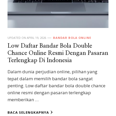
UPDATED ON
APRIL 19, 2026
BANDAR BOLA ONLINE
Low Daftar Bandar Bola Double
Chance Online Resmi Dengan Pasaran
Terlengkap Di Indonesia
Dalam dunia perjudian online, pilihan yang
tepat dalam memilih bandar bola sangat
penting. Low daftar bandar bola double chance
online resmi dengan pasaran terlengkap
memberikan …
BACA SELENGKAPNYA