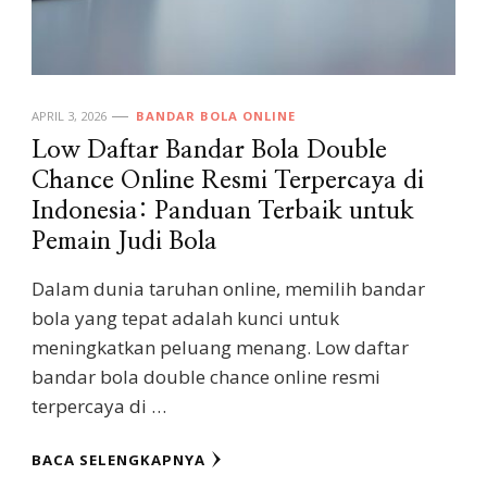
APRIL 3, 2026
BANDAR BOLA ONLINE
Low Daftar Bandar Bola Double
Chance Online Resmi Terpercaya di
Indonesia: Panduan Terbaik untuk
Pemain Judi Bola
Dalam dunia taruhan online, memilih bandar
bola yang tepat adalah kunci untuk
meningkatkan peluang menang. Low daftar
bandar bola double chance online resmi
terpercaya di …
BACA SELENGKAPNYA