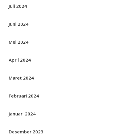
Juli 2024
Juni 2024
Mei 2024
April 2024
Maret 2024
Februari 2024
Januari 2024
Desember 2023