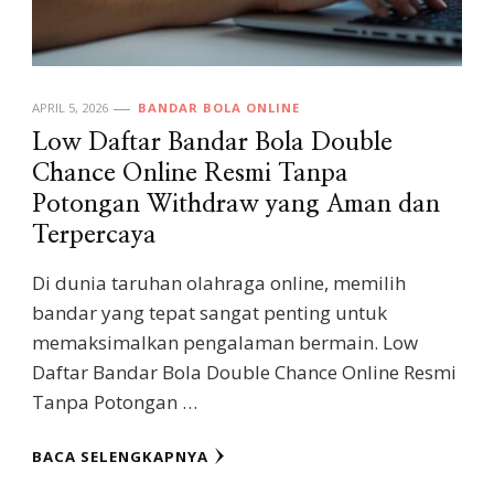
APRIL 5, 2026
BANDAR BOLA ONLINE
Low Daftar Bandar Bola Double
Chance Online Resmi Tanpa
Potongan Withdraw yang Aman dan
Terpercaya
Di dunia taruhan olahraga online, memilih
bandar yang tepat sangat penting untuk
memaksimalkan pengalaman bermain. Low
Daftar Bandar Bola Double Chance Online Resmi
Tanpa Potongan …
BACA SELENGKAPNYA