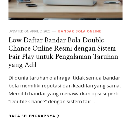
UPDATED ON
APRIL 7, 2026
BANDAR BOLA ONLINE
Low Daftar Bandar Bola Double
Chance Online Resmi dengan Sistem
Fair Play untuk Pengalaman Taruhan
yang Adil
Di dunia taruhan olahraga, tidak semua bandar
bola memiliki reputasi dan keadilan yang sama.
Memilih bandar yang menawarkan opsi seperti
“Double Chance” dengan sistem fair …
BACA SELENGKAPNYA