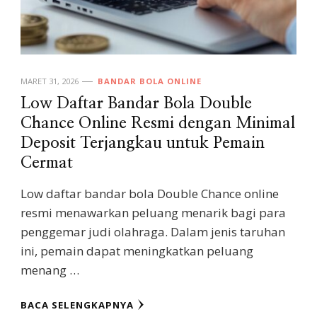
MARET 31, 2026
BANDAR BOLA ONLINE
Low Daftar Bandar Bola Double
Chance Online Resmi dengan Minimal
Deposit Terjangkau untuk Pemain
Cermat
Low daftar bandar bola Double Chance online
resmi menawarkan peluang menarik bagi para
penggemar judi olahraga. Dalam jenis taruhan
ini, pemain dapat meningkatkan peluang
menang …
BACA SELENGKAPNYA