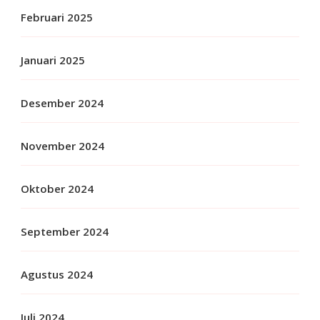
Februari 2025
Januari 2025
Desember 2024
November 2024
Oktober 2024
September 2024
Agustus 2024
Juli 2024