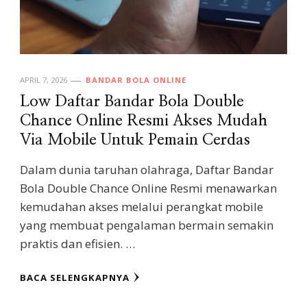
APRIL 7, 2026
BANDAR BOLA ONLINE
Low Daftar Bandar Bola Double
Chance Online Resmi Akses Mudah
Via Mobile Untuk Pemain Cerdas
Dalam dunia taruhan olahraga, Daftar Bandar
Bola Double Chance Online Resmi menawarkan
kemudahan akses melalui perangkat mobile
yang membuat pengalaman bermain semakin
praktis dan efisien. …
BACA SELENGKAPNYA