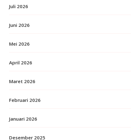
Juli 2026
Juni 2026
Mei 2026
April 2026
Maret 2026
Februari 2026
Januari 2026
Desember 2025