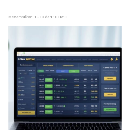
Menampilkan: 1 - 10 dari 10 HASIL