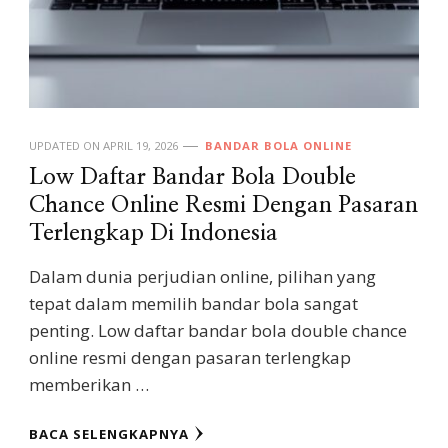
UPDATED ON
APRIL 19, 2026
BANDAR BOLA ONLINE
Low Daftar Bandar Bola Double
Chance Online Resmi Dengan Pasaran
Terlengkap Di Indonesia
Dalam dunia perjudian online, pilihan yang
tepat dalam memilih bandar bola sangat
penting. Low daftar bandar bola double chance
online resmi dengan pasaran terlengkap
memberikan …
BACA SELENGKAPNYA