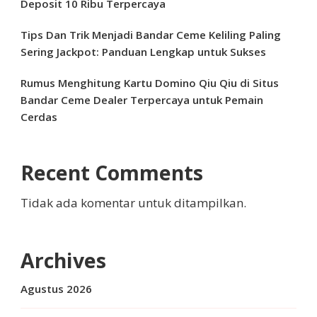
Deposit 10 Ribu Terpercaya
Tips Dan Trik Menjadi Bandar Ceme Keliling Paling
Sering Jackpot: Panduan Lengkap untuk Sukses
Rumus Menghitung Kartu Domino Qiu Qiu di Situs
Bandar Ceme Dealer Terpercaya untuk Pemain
Cerdas
Recent Comments
Tidak ada komentar untuk ditampilkan.
Archives
Agustus 2026