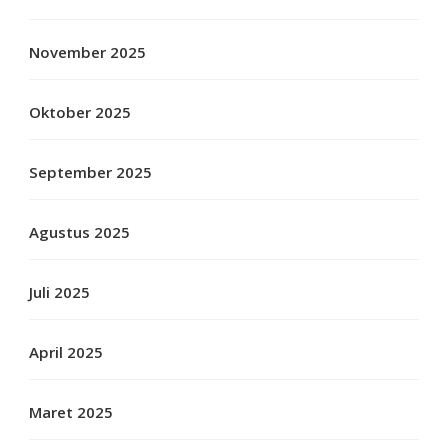
November 2025
Oktober 2025
September 2025
Agustus 2025
Juli 2025
April 2025
Maret 2025