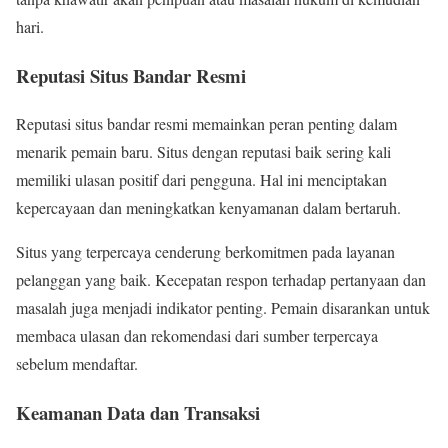
hari.
Reputasi Situs Bandar Resmi
Reputasi situs bandar resmi memainkan peran penting dalam
menarik pemain baru. Situs dengan reputasi baik sering kali
memiliki ulasan positif dari pengguna. Hal ini menciptakan
kepercayaan dan meningkatkan kenyamanan dalam bertaruh.
Situs yang terpercaya cenderung berkomitmen pada layanan
pelanggan yang baik. Kecepatan respon terhadap pertanyaan dan
masalah juga menjadi indikator penting. Pemain disarankan untuk
membaca ulasan dan rekomendasi dari sumber terpercaya
sebelum mendaftar.
Keamanan Data dan Transaksi