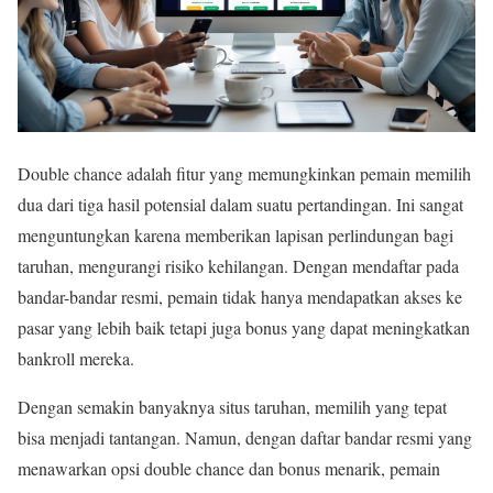
Double chance adalah fitur yang memungkinkan pemain memilih
dua dari tiga hasil potensial dalam suatu pertandingan. Ini sangat
menguntungkan karena memberikan lapisan perlindungan bagi
taruhan, mengurangi risiko kehilangan. Dengan mendaftar pada
bandar-bandar resmi, pemain tidak hanya mendapatkan akses ke
pasar yang lebih baik tetapi juga bonus yang dapat meningkatkan
bankroll mereka.
Dengan semakin banyaknya situs taruhan, memilih yang tepat
bisa menjadi tantangan. Namun, dengan daftar bandar resmi yang
menawarkan opsi double chance dan bonus menarik, pemain