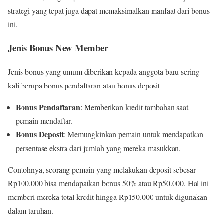
strategi yang tepat juga dapat memaksimalkan manfaat dari bonus
ini.
Jenis Bonus New Member
Jenis bonus yang umum diberikan kepada anggota baru sering
kali berupa bonus pendaftaran atau bonus deposit.
Bonus Pendaftaran
: Memberikan kredit tambahan saat
pemain mendaftar.
Bonus Deposit
: Memungkinkan pemain untuk mendapatkan
persentase ekstra dari jumlah yang mereka masukkan.
Contohnya, seorang pemain yang melakukan deposit sebesar
Rp100.000 bisa mendapatkan bonus 50% atau Rp50.000. Hal ini
memberi mereka total kredit hingga Rp150.000 untuk digunakan
dalam taruhan.