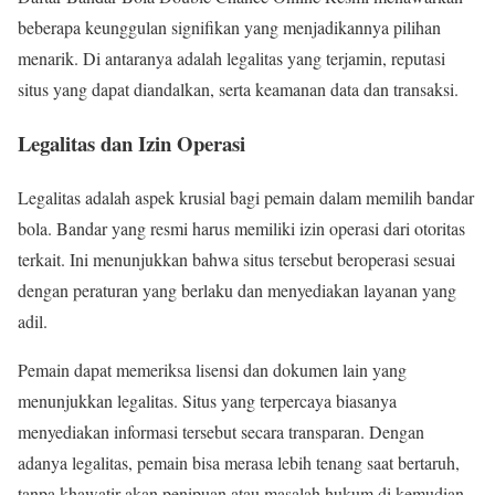
beberapa keunggulan signifikan yang menjadikannya pilihan
menarik. Di antaranya adalah legalitas yang terjamin, reputasi
situs yang dapat diandalkan, serta keamanan data dan transaksi.
Legalitas dan Izin Operasi
Legalitas adalah aspek krusial bagi pemain dalam memilih bandar
bola. Bandar yang resmi harus memiliki izin operasi dari otoritas
terkait. Ini menunjukkan bahwa situs tersebut beroperasi sesuai
dengan peraturan yang berlaku dan menyediakan layanan yang
adil.
Pemain dapat memeriksa lisensi dan dokumen lain yang
menunjukkan legalitas. Situs yang terpercaya biasanya
menyediakan informasi tersebut secara transparan. Dengan
adanya legalitas, pemain bisa merasa lebih tenang saat bertaruh,
tanpa khawatir akan penipuan atau masalah hukum di kemudian