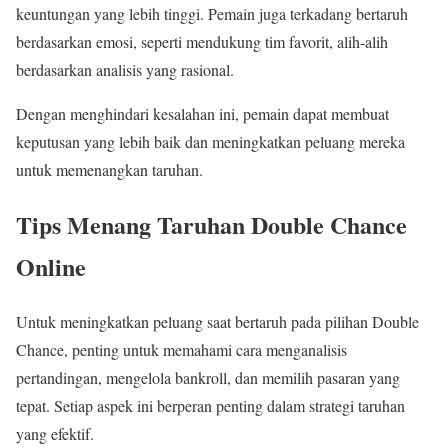
keuntungan yang lebih tinggi. Pemain juga terkadang bertaruh
berdasarkan emosi, seperti mendukung tim favorit, alih-alih
berdasarkan analisis yang rasional.
Dengan menghindari kesalahan ini, pemain dapat membuat
keputusan yang lebih baik dan meningkatkan peluang mereka
untuk memenangkan taruhan.
Tips Menang Taruhan Double Chance
Online
Untuk meningkatkan peluang saat bertaruh pada pilihan Double
Chance, penting untuk memahami cara menganalisis
pertandingan, mengelola bankroll, dan memilih pasaran yang
tepat. Setiap aspek ini berperan penting dalam strategi taruhan
yang efektif.