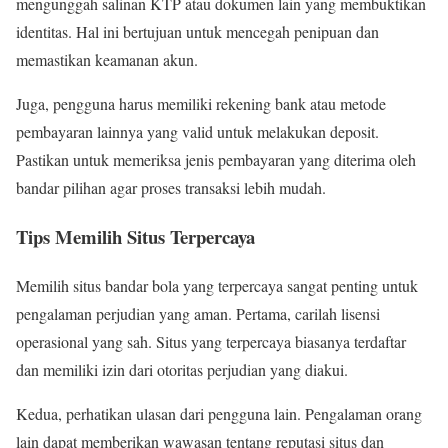
mengunggah salinan KTP atau dokumen lain yang membuktikan
identitas. Hal ini bertujuan untuk mencegah penipuan dan
memastikan keamanan akun.
Juga, pengguna harus memiliki rekening bank atau metode
pembayaran lainnya yang valid untuk melakukan deposit.
Pastikan untuk memeriksa jenis pembayaran yang diterima oleh
bandar pilihan agar proses transaksi lebih mudah.
Tips Memilih Situs Terpercaya
Memilih situs bandar bola yang terpercaya sangat penting untuk
pengalaman perjudian yang aman. Pertama, carilah lisensi
operasional yang sah. Situs yang terpercaya biasanya terdaftar
dan memiliki izin dari otoritas perjudian yang diakui.
Kedua, perhatikan ulasan dari pengguna lain. Pengalaman orang
lain dapat memberikan wawasan tentang reputasi situs dan