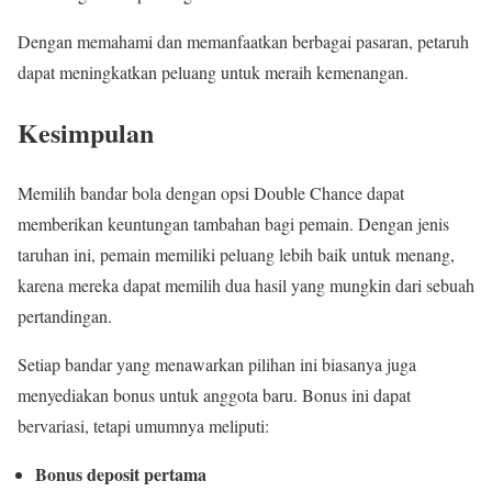
Dengan memahami dan memanfaatkan berbagai pasaran, petaruh
dapat meningkatkan peluang untuk meraih kemenangan.
Kesimpulan
Memilih bandar bola dengan opsi Double Chance dapat
memberikan keuntungan tambahan bagi pemain. Dengan jenis
taruhan ini, pemain memiliki peluang lebih baik untuk menang,
karena mereka dapat memilih dua hasil yang mungkin dari sebuah
pertandingan.
Setiap bandar yang menawarkan pilihan ini biasanya juga
menyediakan bonus untuk anggota baru. Bonus ini dapat
bervariasi, tetapi umumnya meliputi:
Bonus deposit pertama