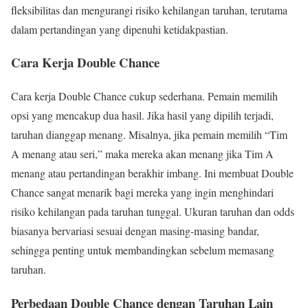
fleksibilitas dan mengurangi risiko kehilangan taruhan, terutama
dalam pertandingan yang dipenuhi ketidakpastian.
Cara Kerja Double Chance
Cara kerja Double Chance cukup sederhana. Pemain memilih
opsi yang mencakup dua hasil. Jika hasil yang dipilih terjadi,
taruhan dianggap menang. Misalnya, jika pemain memilih “Tim
A menang atau seri,” maka mereka akan menang jika Tim A
menang atau pertandingan berakhir imbang. Ini membuat Double
Chance sangat menarik bagi mereka yang ingin menghindari
risiko kehilangan pada taruhan tunggal. Ukuran taruhan dan odds
biasanya bervariasi sesuai dengan masing-masing bandar,
sehingga penting untuk membandingkan sebelum memasang
taruhan.
Perbedaan Double Chance dengan Taruhan Lain