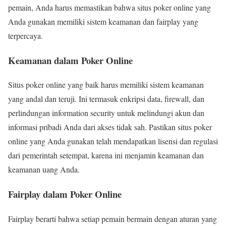
pemain, Anda harus memastikan bahwa situs poker online yang
Anda gunakan memiliki sistem keamanan dan fairplay yang
terpercaya.
Keamanan dalam Poker Online
Situs poker online yang baik harus memiliki sistem keamanan
yang andal dan teruji. Ini termasuk enkripsi data, firewall, dan
perlindungan information security untuk melindungi akun dan
informasi pribadi Anda dari akses tidak sah. Pastikan situs poker
online yang Anda gunakan telah mendapatkan lisensi dan regulasi
dari pemerintah setempat, karena ini menjamin keamanan dan
keamanan uang Anda.
Fairplay dalam Poker Online
Fairplay berarti bahwa setiap pemain bermain dengan aturan yang