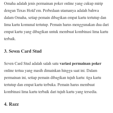
Omaha adalah jenis permainan poker online yang cukup mirip
dengan Texas Hold’em. Perbedaan utamanya adalah bahwa
dalam Omaha, setiap pemain dibagikan empat kartu tertutup dan
lima kartu komunal tertutup. Pemain harus menggunakan dua dari
empat kartu yang dibagikan untuk membuat kombinasi lima kartu
terbaik.
3. Seven Card Stud
variasi permainan poker
Seven Card Stud adalah salah satu
online tertua yang masih dimainkan hingga saat ini. Dalam
permainan ini, setiap pemain dibagikan tujuh kartu: tiga kartu
tertutup dan empat kartu terbuka. Pemain harus membuat
kombinasi lima kartu terbaik dari tujuh kartu yang tersedia.
4. Razz