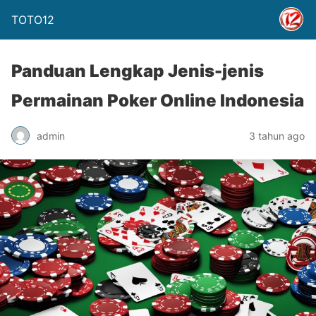
TOTO12
Panduan Lengkap Jenis-jenis
Permainan Poker Online Indonesia
admin
3 tahun ago