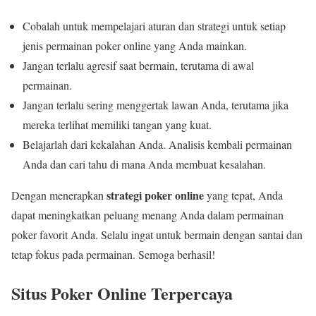
Cobalah untuk mempelajari aturan dan strategi untuk setiap
jenis permainan poker online yang Anda mainkan.
Jangan terlalu agresif saat bermain, terutama di awal
permainan.
Jangan terlalu sering menggertak lawan Anda, terutama jika
mereka terlihat memiliki tangan yang kuat.
Belajarlah dari kekalahan Anda. Analisis kembali permainan
Anda dan cari tahu di mana Anda membuat kesalahan.
strategi poker online
Dengan menerapkan
yang tepat, Anda
dapat meningkatkan peluang menang Anda dalam permainan
poker favorit Anda. Selalu ingat untuk bermain dengan santai dan
tetap fokus pada permainan. Semoga berhasil!
Situs Poker Online Terpercaya