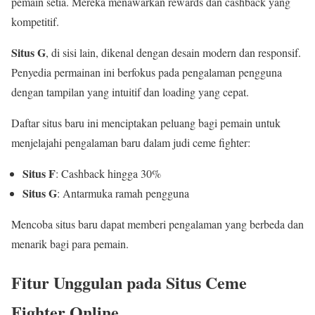
pemain setia. Mereka menawarkan rewards dan cashback yang
kompetitif.
Situs G
, di sisi lain, dikenal dengan desain modern dan responsif.
Penyedia permainan ini berfokus pada pengalaman pengguna
dengan tampilan yang intuitif dan loading yang cepat.
Daftar situs baru ini menciptakan peluang bagi pemain untuk
menjelajahi pengalaman baru dalam judi ceme fighter:
Situs F
: Cashback hingga 30%
Situs G
: Antarmuka ramah pengguna
Mencoba situs baru dapat memberi pengalaman yang berbeda dan
menarik bagi para pemain.
Fitur Unggulan pada Situs Ceme
Fighter Online