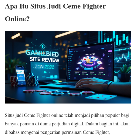
Apa Itu Situs Judi Ceme Fighter
Online?
Situs judi Ceme Fighter online telah menjadi pilihan populer bagi
banyak pemain di dunia perjudian digital. Dalam bagian ini, akan
dibahas mengenai pengertian permainan Ceme Fighter,