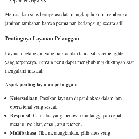
seperti enkripsi SSL.
Memastikan situs beroperasi dalam lingkup hukum memberikan
jaminan tambahan bahwa permainan berlangsung secara adil.
Pentingnya Layanan Pelanggan
Layanan pelanggan yang baik adalah tanda situs ceme fighter
yang terpercaya. Pemain perlu dapat menghubungi dukungan saat
mengalami masalah.
Aspek penting layanan pelanggan:
Ketersediaan
: Pastikan layanan dapat diakses dalam jam
operasional yang sesuai.
Responsif
: Cari situs yang menawarkan tanggapan cepat
melalui live chat, email, atau telepon.
Multibahasa
: Jika memungkinkan, pilih situs yang