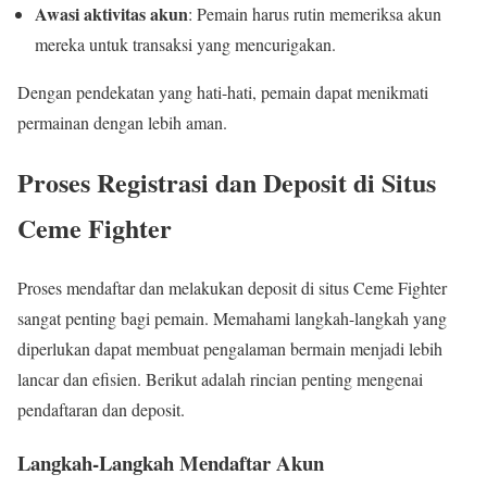
Awasi aktivitas akun
: Pemain harus rutin memeriksa akun
mereka untuk transaksi yang mencurigakan.
Dengan pendekatan yang hati-hati, pemain dapat menikmati
permainan dengan lebih aman.
Proses Registrasi dan Deposit di Situs
Ceme Fighter
Proses mendaftar dan melakukan deposit di situs Ceme Fighter
sangat penting bagi pemain. Memahami langkah-langkah yang
diperlukan dapat membuat pengalaman bermain menjadi lebih
lancar dan efisien. Berikut adalah rincian penting mengenai
pendaftaran dan deposit.
Langkah-Langkah Mendaftar Akun