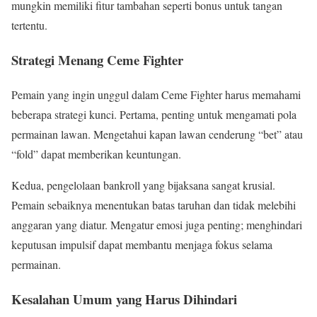
mungkin memiliki fitur tambahan seperti bonus untuk tangan
tertentu.
Strategi Menang Ceme Fighter
Pemain yang ingin unggul dalam Ceme Fighter harus memahami
beberapa strategi kunci. Pertama, penting untuk mengamati pola
permainan lawan. Mengetahui kapan lawan cenderung “bet” atau
“fold” dapat memberikan keuntungan.
Kedua, pengelolaan bankroll yang bijaksana sangat krusial.
Pemain sebaiknya menentukan batas taruhan dan tidak melebihi
anggaran yang diatur. Mengatur emosi juga penting; menghindari
keputusan impulsif dapat membantu menjaga fokus selama
permainan.
Kesalahan Umum yang Harus Dihindari