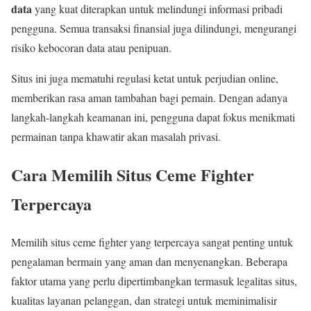
data
yang kuat diterapkan untuk melindungi informasi pribadi
pengguna. Semua transaksi finansial juga dilindungi, mengurangi
risiko kebocoran data atau penipuan.
Situs ini juga mematuhi regulasi ketat untuk perjudian online,
memberikan rasa aman tambahan bagi pemain. Dengan adanya
langkah-langkah keamanan ini, pengguna dapat fokus menikmati
permainan tanpa khawatir akan masalah privasi.
Cara Memilih Situs Ceme Fighter
Terpercaya
Memilih situs ceme fighter yang terpercaya sangat penting untuk
pengalaman bermain yang aman dan menyenangkan. Beberapa
faktor utama yang perlu dipertimbangkan termasuk legalitas situs,
kualitas layanan pelanggan, dan strategi untuk meminimalisir