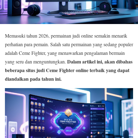
Memasuki tahun 2026, permainan judi online semakin menarik
perhatian para pemain. Salah satu permainan yang sedang populer
adalah Ceme Fighter, yang menawarkan pengalaman bermain
Dalam artikel ini, akan dibahas
yang seru dan menguntungkan.
beberapa situs judi Ceme Fighter online terbaik yang dapat
diandalkan pada tahun ini.