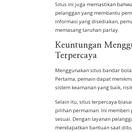
Situs ini juga memastikan bah
pelanggan yang membantu pema
informasi yang disediakan, pem
memasang taruhan parlay.
Keuntungan Menggun
Terpercaya
Menggunakan situs bandar bola 
Pertama, pemain dapat menikmat
sistem keamanan yang baik, risi
Selain itu, situs terpercaya bi
pilihan permainan. Ini memberi 
sesuai. Dengan layanan pelangg
mendapatkan bantuan saat dibu