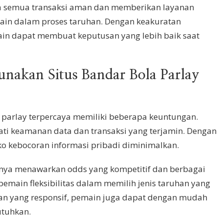
wa semua transaksi aman dan memberikan layanan
in dalam proses taruhan. Dengan keakuratan
ain dapat membuat keputusan yang lebih baik saat
akan Situs Bandar Bola Parlay
parlay terpercaya memiliki beberapa keuntungan.
i keamanan data dan transaksi yang terjamin. Dengan
ko kebocoran informasi pribadi diminimalkan.
asanya menawarkan odds yang kompetitif dan berbagai
pemain fleksibilitas dalam memilih jenis taruhan yang
an yang responsif, pemain juga dapat dengan mudah
tuhkan.