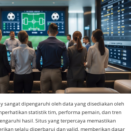
y sangat dipengaruhi oleh data yang disediakan oleh
erhatikan statistik tim, performa pemain, dan tren
garuhi hasil. Situs yang terpercaya memastikan
rikan selalu diperbarui dan valid, memberikan dasar