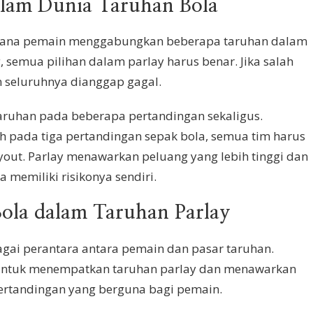
alam Dunia Taruhan Bola
i mana pemain menggabungkan beberapa taruhan dalam
, semua pilihan dalam parlay harus benar. Jika salah
n seluruhnya dianggap gagal.
taruhan pada beberapa pertandingan sekaligus.
uh pada tiga pertandingan sepak bola, semua tim harus
ut. Parlay menawarkan peluang yang lebih tinggi dan
a memiliki risikonya sendiri.
Bola dalam Taruhan Parlay
agai perantara antara pemain dan pasar taruhan.
untuk menempatkan taruhan parlay dan menawarkan
 pertandingan yang berguna bagi pemain.