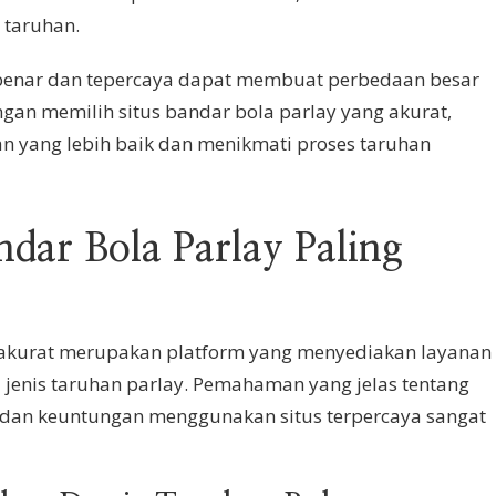
 taruhan.
benar dan tepercaya dapat membuat perbedaan besar
an memilih situs bandar bola parlay yang akurat,
 yang lebih baik dan menikmati proses taruhan
ndar Bola Parlay Paling
g akurat merupakan platform yang menyediakan layanan
 jenis taruhan parlay. Pemahaman yang jelas tentang
a, dan keuntungan menggunakan situs terpercaya sangat