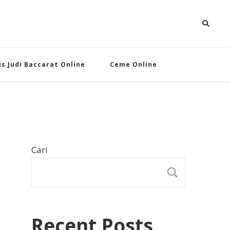
us Judi Baccarat Online
Ceme Online
Cari
CARI
Recent Posts