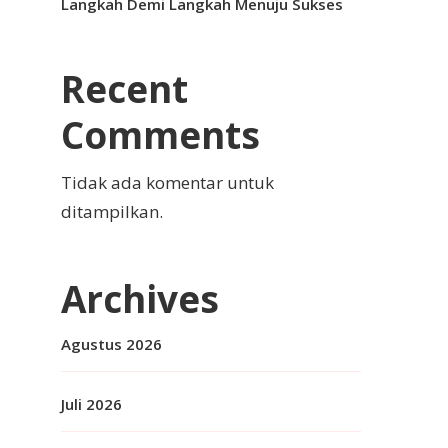
Langkah Demi Langkah Menuju Sukses
Recent
Comments
Tidak ada komentar untuk
ditampilkan.
Archives
Agustus 2026
Juli 2026