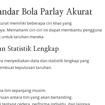
Bandar Bola Parlay Akurat
kurat memiliki beberapa ciri khas yang
ya. Memahami ciri-ciri ini dapat membantu pengguna
 untuk taruhan mereka.
an Statistik Lengkap
ya menyediakan data dan statistik lengkap yang
mbuat keputusan taruhan.
orma tim sepanjang musim.
muan antara tim yang akan bertanding.
i tentang cedera, performa individu, dan lainnya.