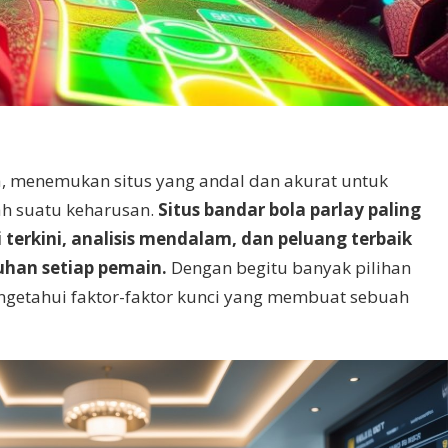
, menemukan situs yang andal dan akurat untuk
ah suatu keharusan.
Situs bandar bola parlay paling
erkini, analisis mendalam, dan peluang terbaik
uhan setiap pemain.
Dengan begitu banyak pilihan
engetahui faktor-faktor kunci yang membuat sebuah