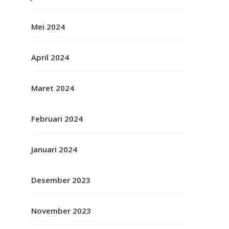
Mei 2024
April 2024
Maret 2024
Februari 2024
Januari 2024
Desember 2023
November 2023