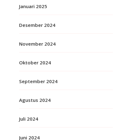
Januari 2025
Desember 2024
November 2024
Oktober 2024
September 2024
Agustus 2024
Juli 2024
Juni 2024