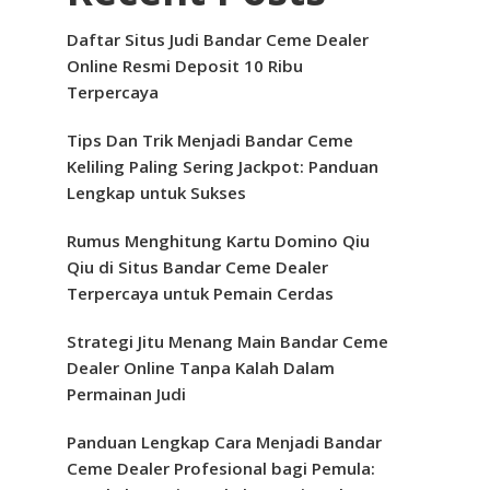
Daftar Situs Judi Bandar Ceme Dealer
Online Resmi Deposit 10 Ribu
Terpercaya
Tips Dan Trik Menjadi Bandar Ceme
Keliling Paling Sering Jackpot: Panduan
Lengkap untuk Sukses
Rumus Menghitung Kartu Domino Qiu
Qiu di Situs Bandar Ceme Dealer
Terpercaya untuk Pemain Cerdas
Strategi Jitu Menang Main Bandar Ceme
Dealer Online Tanpa Kalah Dalam
Permainan Judi
Panduan Lengkap Cara Menjadi Bandar
Ceme Dealer Profesional bagi Pemula: