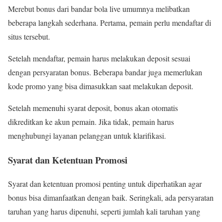
Merebut bonus dari bandar bola live umumnya melibatkan
beberapa langkah sederhana. Pertama, pemain perlu mendaftar di
situs tersebut.
Setelah mendaftar, pemain harus melakukan deposit sesuai
dengan persyaratan bonus. Beberapa bandar juga memerlukan
kode promo yang bisa dimasukkan saat melakukan deposit.
Setelah memenuhi syarat deposit, bonus akan otomatis
dikreditkan ke akun pemain. Jika tidak, pemain harus
menghubungi layanan pelanggan untuk klarifikasi.
Syarat dan Ketentuan Promosi
Syarat dan ketentuan promosi penting untuk diperhatikan agar
bonus bisa dimanfaatkan dengan baik. Seringkali, ada persyaratan
taruhan yang harus dipenuhi, seperti jumlah kali taruhan yang