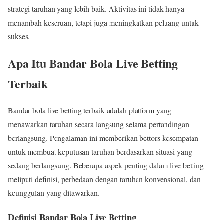
strategi taruhan yang lebih baik. Aktivitas ini tidak hanya
menambah keseruan, tetapi juga meningkatkan peluang untuk
sukses.
Apa Itu Bandar Bola Live Betting
Terbaik
Bandar bola live betting terbaik adalah platform yang
menawarkan taruhan secara langsung selama pertandingan
berlangsung. Pengalaman ini memberikan bettors kesempatan
untuk membuat keputusan taruhan berdasarkan situasi yang
sedang berlangsung. Beberapa aspek penting dalam live betting
meliputi definisi, perbedaan dengan taruhan konvensional, dan
keunggulan yang ditawarkan.
Definisi Bandar Bola Live Betting