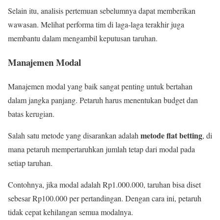
Selain itu, analisis pertemuan sebelumnya dapat memberikan
wawasan. Melihat performa tim di laga-laga terakhir juga
membantu dalam mengambil keputusan taruhan.
Manajemen Modal
Manajemen modal yang baik sangat penting untuk bertahan
dalam jangka panjang. Petaruh harus menentukan budget dan
batas kerugian.
metode flat betting
Salah satu metode yang disarankan adalah
, di
mana petaruh mempertaruhkan jumlah tetap dari modal pada
setiap taruhan.
Contohnya, jika modal adalah Rp1.000.000, taruhan bisa diset
sebesar Rp100.000 per pertandingan. Dengan cara ini, petaruh
tidak cepat kehilangan semua modalnya.