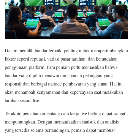
Dalam memilih bandar terbaik, penting untuk mempertimbangkan
faktor seperti reputasi, variasi pasar taruhan, dan kemudahan
penggunaan platform. Para pemain perlu memastikan bahwa
bandar yang dipilih menawarkan layanan pelanggan yang
responsif dan berbagai metode pembayaran yang aman. Hal ini
akan menambah kenyamanan dan kepercayaan saat melakukan
taruhan secara live.
Terakhir, pemahaman tentang cara kerja live betting dapat sangat
menguntungkan. Dengan memanfaatkan statistik dan analisis
yang tersedia selama pertandingan, pemain dapat membuat