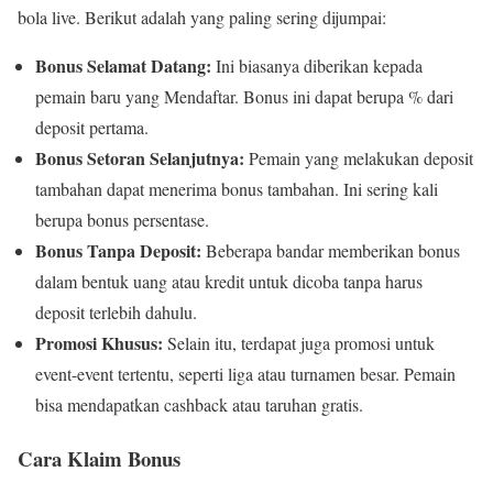
bola live. Berikut adalah yang paling sering dijumpai:
Bonus Selamat Datang:
Ini biasanya diberikan kepada
pemain baru yang Mendaftar. Bonus ini dapat berupa % dari
deposit pertama.
Bonus Setoran Selanjutnya:
Pemain yang melakukan deposit
tambahan dapat menerima bonus tambahan. Ini sering kali
berupa bonus persentase.
Bonus Tanpa Deposit:
Beberapa bandar memberikan bonus
dalam bentuk uang atau kredit untuk dicoba tanpa harus
deposit terlebih dahulu.
Promosi Khusus:
Selain itu, terdapat juga promosi untuk
event-event tertentu, seperti liga atau turnamen besar. Pemain
bisa mendapatkan cashback atau taruhan gratis.
Cara Klaim Bonus