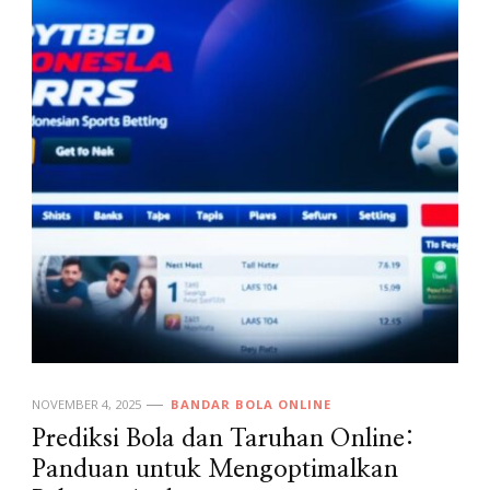
NOVEMBER 4, 2025
BANDAR BOLA ONLINE
Prediksi Bola dan Taruhan Online:
Panduan untuk Mengoptimalkan