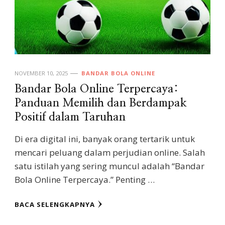
NOVEMBER 10, 2025
BANDAR BOLA ONLINE
Bandar Bola Online Terpercaya:
Panduan Memilih dan Berdampak
Positif dalam Taruhan
Di era digital ini, banyak orang tertarik untuk
mencari peluang dalam perjudian online. Salah
satu istilah yang sering muncul adalah “Bandar
Bola Online Terpercaya.” Penting …
BACA SELENGKAPNYA