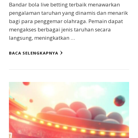
Bandar bola live betting terbaik menawarkan
pengalaman taruhan yang dinamis dan menarik
bagi para penggemar olahraga. Pemain dapat
mengakses berbagai jenis taruhan secara
langsung, meningkatkan …
BACA SELENGKAPNYA