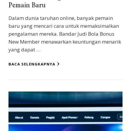
Pemain Baru
Dalam dunia taruhan online, banyak pemain
baru yang mencari cara untuk memaksimalkan
pengalaman mereka. Bandar Judi Bola Bonus
New Member menawarkan keuntungan menarik
yang dapat …
BACA SELENGKAPNYA