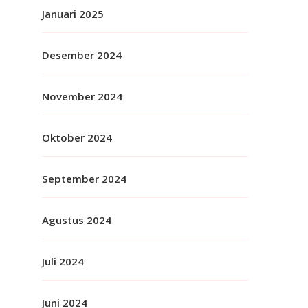
Januari 2025
Desember 2024
November 2024
Oktober 2024
September 2024
Agustus 2024
Juli 2024
Juni 2024