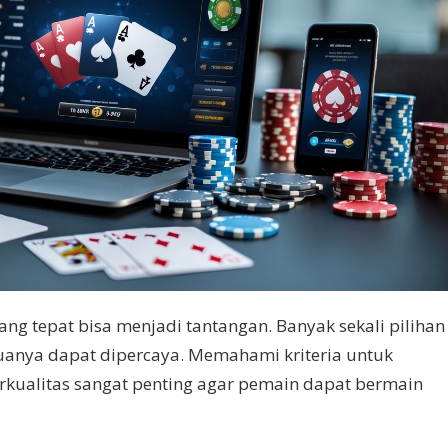
g tepat bisa menjadi tantangan. Banyak sekali pilihan
uanya dapat dipercaya. Memahami kriteria untuk
rkualitas sangat penting agar pemain dapat bermain