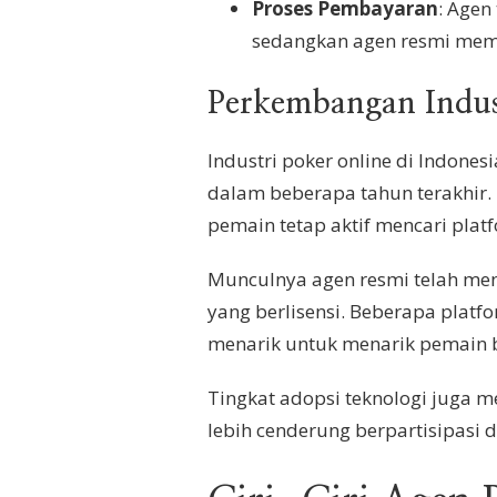
Proses Pembayaran
: Agen
sedangkan agen resmi me
Perkembangan Indust
Industri poker online di Indone
dalam beberapa tahun terakhir.
pemain tetap aktif mencari plat
Munculnya agen resmi telah men
yang berlisensi. Beberapa plat
menarik untuk menarik pemain 
Tingkat adopsi teknologi juga 
lebih cenderung berpartisipasi