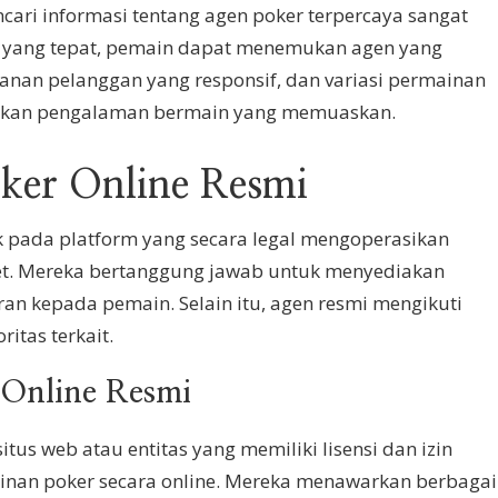
ncari informasi tentang agen poker terpercaya sangat
 yang tepat, pemain dapat menemukan agen yang
nan pelanggan yang responsif, dan variasi permainan
tikan pengalaman bermain yang memuaskan.
ker Online Resmi
k pada platform yang secara legal mengoperasikan
et. Mereka bertanggung jawab untuk menyediakan
an kepada pemain. Selain itu, agen resmi mengikuti
ritas terkait.
 Online Resmi
itus web atau entitas yang memiliki lisensi dan izin
nan poker secara online. Mereka menawarkan berbagai