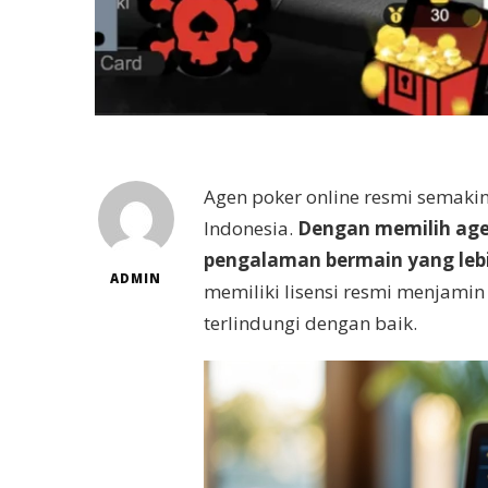
Agen poker online resmi semakin
Indonesia.
Dengan memilih age
pengalaman bermain yang leb
ADMIN
memiliki lisensi resmi menjami
terlindungi dengan baik.