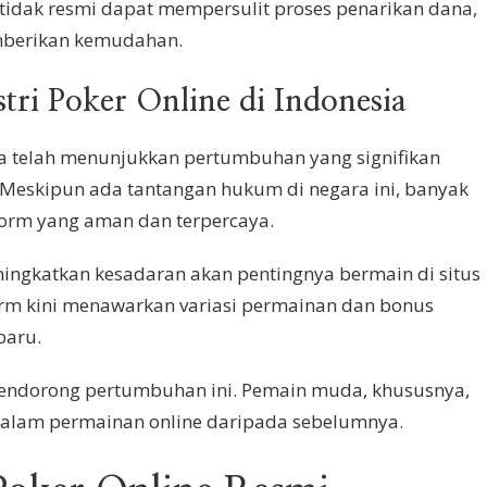
 tidak resmi dapat mempersulit proses penarikan dana,
mberikan kemudahan.
ri Poker Online di Indonesia
sia telah menunjukkan pertumbuhan yang signifikan
 Meskipun ada tantangan hukum di negara ini, banyak
form yang aman dan terpercaya.
ingkatkan kesadaran akan pentingnya bermain di situs
form kini menawarkan variasi permainan dan bonus
baru.
mendorong pertumbuhan ini. Pemain muda, khususnya,
 dalam permainan online daripada sebelumnya.