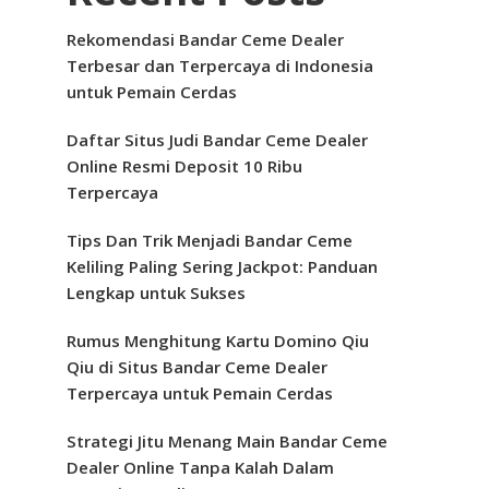
Rekomendasi Bandar Ceme Dealer
Terbesar dan Terpercaya di Indonesia
untuk Pemain Cerdas
Daftar Situs Judi Bandar Ceme Dealer
Online Resmi Deposit 10 Ribu
Terpercaya
Tips Dan Trik Menjadi Bandar Ceme
Keliling Paling Sering Jackpot: Panduan
Lengkap untuk Sukses
Rumus Menghitung Kartu Domino Qiu
Qiu di Situs Bandar Ceme Dealer
Terpercaya untuk Pemain Cerdas
Strategi Jitu Menang Main Bandar Ceme
Dealer Online Tanpa Kalah Dalam