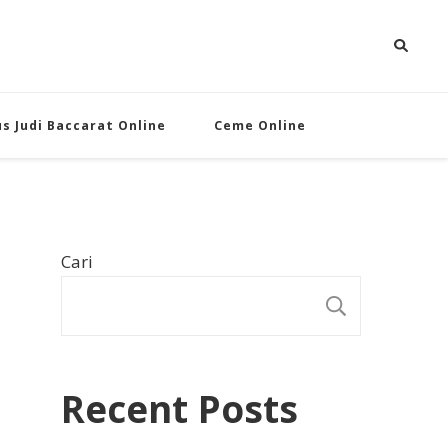
us Judi Baccarat Online
Ceme Online
Cari
CARI
Recent Posts