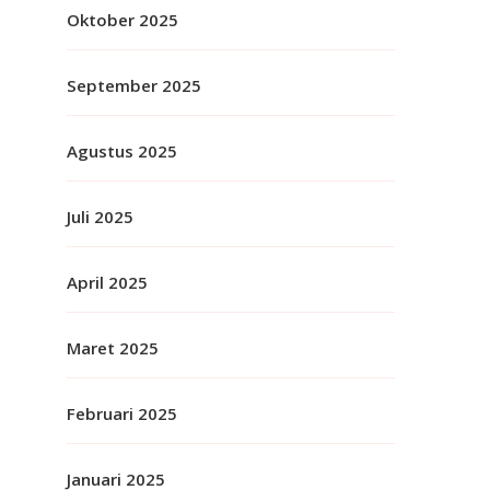
Oktober 2025
September 2025
Agustus 2025
Juli 2025
April 2025
Maret 2025
Februari 2025
Januari 2025