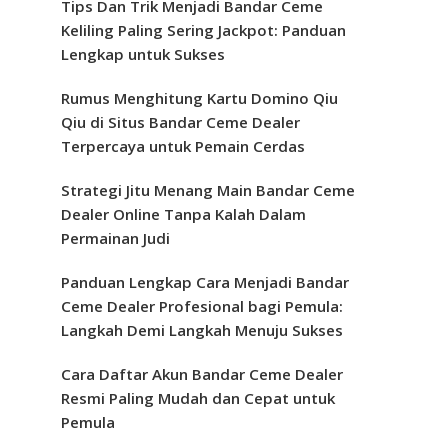
Tips Dan Trik Menjadi Bandar Ceme
Keliling Paling Sering Jackpot: Panduan
Lengkap untuk Sukses
Rumus Menghitung Kartu Domino Qiu
Qiu di Situs Bandar Ceme Dealer
Terpercaya untuk Pemain Cerdas
Strategi Jitu Menang Main Bandar Ceme
Dealer Online Tanpa Kalah Dalam
Permainan Judi
Panduan Lengkap Cara Menjadi Bandar
Ceme Dealer Profesional bagi Pemula:
Langkah Demi Langkah Menuju Sukses
Cara Daftar Akun Bandar Ceme Dealer
Resmi Paling Mudah dan Cepat untuk
Pemula