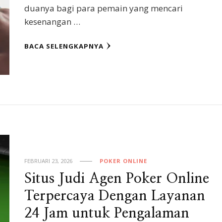
duanya bagi para pemain yang mencari
kesenangan …
BACA SELENGKAPNYA
FEBRUARI 23, 2026
POKER ONLINE
Situs Judi Agen Poker Online
Terpercaya Dengan Layanan
24 Jam untuk Pengalaman