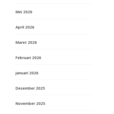
Mei 2026
April 2026
Maret 2026
Februari 2026
Januari 2026
Desember 2025
November 2025