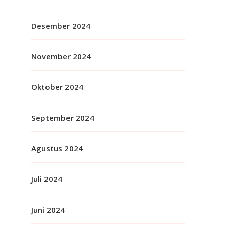
Desember 2024
November 2024
Oktober 2024
September 2024
Agustus 2024
Juli 2024
Juni 2024