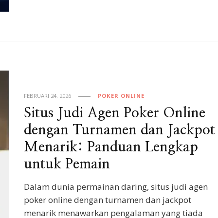
FEBRUARI 24, 2026
POKER ONLINE
Situs Judi Agen Poker Online
dengan Turnamen dan Jackpot
Menarik: Panduan Lengkap
untuk Pemain
Dalam dunia permainan daring, situs judi agen
poker online dengan turnamen dan jackpot
menarik menawarkan pengalaman yang tiada