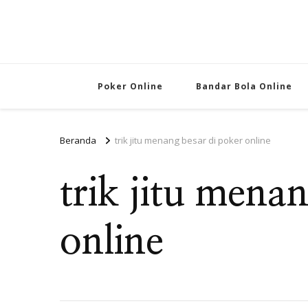
Poker Online
Bandar Bola Online
Beranda
trik jitu menang besar di poker online
trik jitu mena
online