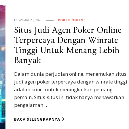
FEBRUARI 25, 2026
POKER ONLINE
Situs Judi Agen Poker Online
Terpercaya Dengan Winrate
Tinggi Untuk Menang Lebih
Banyak
Dalam dunia perjudian online, menemukan situs
judi agen poker terpercaya dengan winrate tinggi
adalah kunci untuk meningkatkan peluang
pemain. Situs-situs ini tidak hanya menawarkan
pengalaman …
BACA SELENGKAPNYA