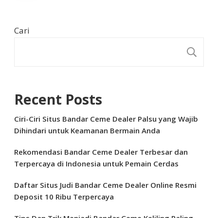
Cari
C
Recent Posts
Ciri-Ciri Situs Bandar Ceme Dealer Palsu yang Wajib
Dihindari untuk Keamanan Bermain Anda
Rekomendasi Bandar Ceme Dealer Terbesar dan
Terpercaya di Indonesia untuk Pemain Cerdas
Daftar Situs Judi Bandar Ceme Dealer Online Resmi
Deposit 10 Ribu Terpercaya
Tips Dan Trik Menjadi Bandar Ceme Keliling Paling