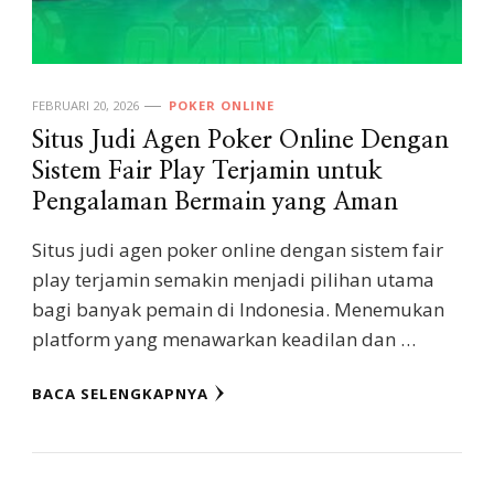
FEBRUARI 20, 2026
POKER ONLINE
Situs Judi Agen Poker Online Dengan
Sistem Fair Play Terjamin untuk
Pengalaman Bermain yang Aman
Situs judi agen poker online dengan sistem fair
play terjamin semakin menjadi pilihan utama
bagi banyak pemain di Indonesia. Menemukan
platform yang menawarkan keadilan dan …
BACA SELENGKAPNYA