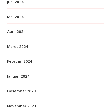
Juni 2024
Mei 2024
April 2024
Maret 2024
Februari 2024
Januari 2024
Desember 2023
November 2023