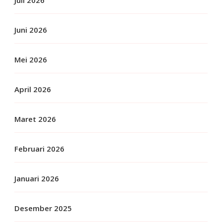
Juni 2026
Mei 2026
April 2026
Maret 2026
Februari 2026
Januari 2026
Desember 2025