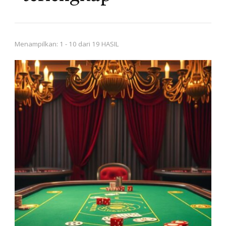
Menampilkan: 1 - 10 dari 19 HASIL