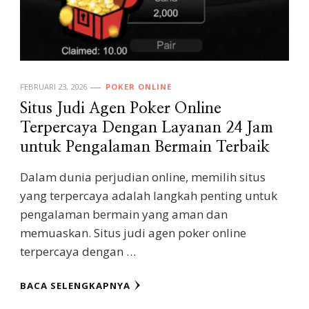
FEBRUARI 23, 2026
POKER ONLINE
Situs Judi Agen Poker Online
Terpercaya Dengan Layanan 24 Jam
untuk Pengalaman Bermain Terbaik
Dalam dunia perjudian online, memilih situs
yang terpercaya adalah langkah penting untuk
pengalaman bermain yang aman dan
memuaskan. Situs judi agen poker online
terpercaya dengan …
BACA SELENGKAPNYA