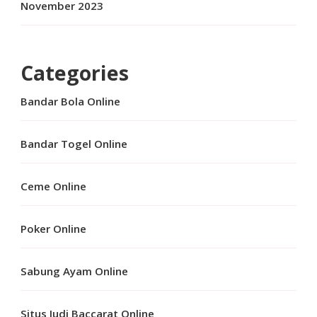
November 2023
Categories
Bandar Bola Online
Bandar Togel Online
Ceme Online
Poker Online
Sabung Ayam Online
Situs Judi Baccarat Online