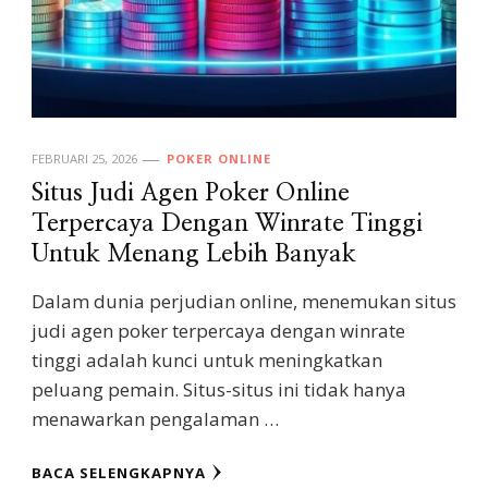
FEBRUARI 25, 2026
POKER ONLINE
Situs Judi Agen Poker Online
Terpercaya Dengan Winrate Tinggi
Untuk Menang Lebih Banyak
Dalam dunia perjudian online, menemukan situs
judi agen poker terpercaya dengan winrate
tinggi adalah kunci untuk meningkatkan
peluang pemain. Situs-situs ini tidak hanya
menawarkan pengalaman …
BACA SELENGKAPNYA