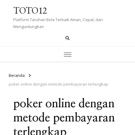
TOTO12
Platform Taruhan Bola Terbaik Aman, Cepat, dan
Menguntungkan
Beranda
poker online dengan metode pembayaran terlengkap
poker online dengan
metode pembayaran
terlengkap