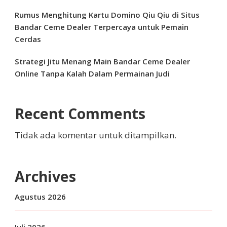
Rumus Menghitung Kartu Domino Qiu Qiu di Situs
Bandar Ceme Dealer Terpercaya untuk Pemain
Cerdas
Strategi Jitu Menang Main Bandar Ceme Dealer
Online Tanpa Kalah Dalam Permainan Judi
Recent Comments
Tidak ada komentar untuk ditampilkan.
Archives
Agustus 2026
Juli 2026