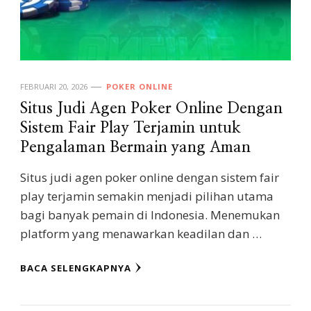
FEBRUARI 20, 2026
POKER ONLINE
Situs Judi Agen Poker Online Dengan
Sistem Fair Play Terjamin untuk
Pengalaman Bermain yang Aman
Situs judi agen poker online dengan sistem fair
play terjamin semakin menjadi pilihan utama
bagi banyak pemain di Indonesia. Menemukan
platform yang menawarkan keadilan dan …
BACA SELENGKAPNYA