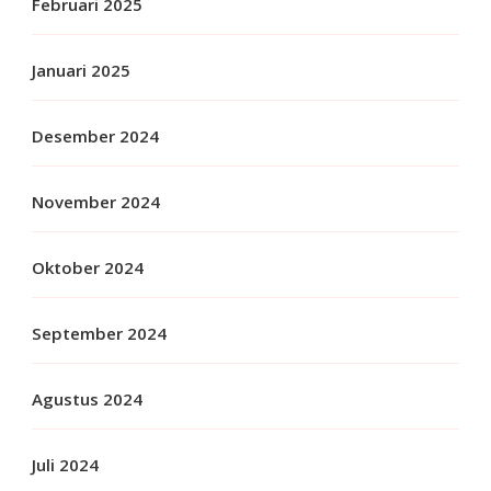
Februari 2025
Januari 2025
Desember 2024
November 2024
Oktober 2024
September 2024
Agustus 2024
Juli 2024