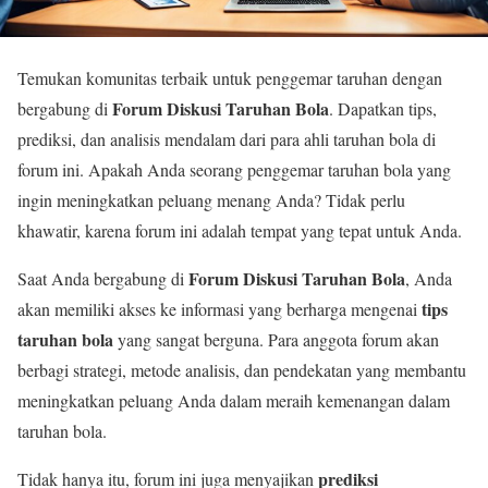
Temukan komunitas terbaik untuk penggemar taruhan dengan
Forum Diskusi Taruhan Bola
bergabung di
. Dapatkan tips,
prediksi, dan analisis mendalam dari para ahli taruhan bola di
forum ini. Apakah Anda seorang penggemar taruhan bola yang
ingin meningkatkan peluang menang Anda? Tidak perlu
khawatir, karena forum ini adalah tempat yang tepat untuk Anda.
Forum Diskusi Taruhan Bola
Saat Anda bergabung di
, Anda
tips
akan memiliki akses ke informasi yang berharga mengenai
taruhan bola
yang sangat berguna. Para anggota forum akan
berbagi strategi, metode analisis, dan pendekatan yang membantu
meningkatkan peluang Anda dalam meraih kemenangan dalam
taruhan bola.
prediksi
Tidak hanya itu, forum ini juga menyajikan