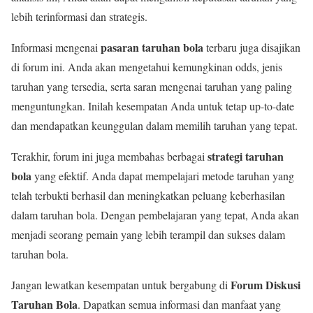
lebih terinformasi dan strategis.
pasaran taruhan bola
Informasi mengenai
terbaru juga disajikan
di forum ini. Anda akan mengetahui kemungkinan odds, jenis
taruhan yang tersedia, serta saran mengenai taruhan yang paling
menguntungkan. Inilah kesempatan Anda untuk tetap up-to-date
dan mendapatkan keunggulan dalam memilih taruhan yang tepat.
strategi taruhan
Terakhir, forum ini juga membahas berbagai
bola
yang efektif. Anda dapat mempelajari metode taruhan yang
telah terbukti berhasil dan meningkatkan peluang keberhasilan
dalam taruhan bola. Dengan pembelajaran yang tepat, Anda akan
menjadi seorang pemain yang lebih terampil dan sukses dalam
taruhan bola.
Forum Diskusi
Jangan lewatkan kesempatan untuk bergabung di
Taruhan Bola
. Dapatkan semua informasi dan manfaat yang