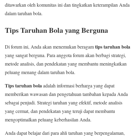
ditawarkan oleh komunitas ini dan tingkatkan keterampilan Anda
dalam taruhan bola.
Tips Taruhan Bola yang Berguna
tips taruhan bola
Di forum ini, Anda akan menemukan beragam
yang sangat berguna. Para anggota forum akan berbagi strategi,
metode analisis, dan pendekatan yang membantu meningkatkan
peluang menang dalam taruhan bola.
Tips taruhan bola
adalah informasi berharga yang dapat
memberikan wawasan dan pengetahuan tambahan kepada Anda
sebagai penjudi. Strategi taruhan yang efektif, metode analisis
yang cermat, dan pendekatan yang teruji dapat membantu
mengoptimalkan peluang keberhasilan Anda.
Anda dapat belajar dari para ahli taruhan yang berpengalaman,