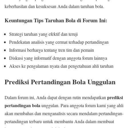
keberhasilan dan kesuksesan Anda dalam taruhan bola.
Keuntungan Tips Taruhan Bola di Forum Ini:
Strategi taruhan yang efektif dan teruji
Pendekatan analisis yang cermat terhadap pertandingan
Informasi berharga tentang tren tim dan pemain
Diskusi yang informatif dengan anggota forum lainnya
Akses ke pengalaman nyata dan pengetahuan ahli taruhan
Prediksi Pertandingan Bola Unggulan
prediksi
Dalam forum ini, Anda dapat dengan rutin mendapatkan
pertandingan bola
unggulan. Para anggota forum kami yang ahli
akan membahas dan menganalisis secara mendalam pertandingan-
pertandingan terbaru untuk membantu Anda dalam membuat