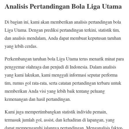
Analisis Pertandingan Bola Liga Utama
Di bagian ini, kami akan memberikan analisis pertandingan bola
Liga Utama. Dengan prediksi pertandingan terkini, statistik tim,
dan analisis mendalam, Anda dapat membuat keputusan taruhan
yang lebih cerdas.
Perkembangan taruhan bola Liga Utama terus menarik minat para
penggemar olahraga dan penjudi di Indonesia. Dalam analisis
yang kami lakukan, kami menggali informasi seputar performa
tim, rumus gol rata-rata, serta catatan pertandingan terbaru untuk
memberikan Anda visi yang lebih baik tentang peluang
kemenangan dan hasil pertandingan.
Kami juga mempertimbangkan statistik individu pemain,
termasuk jumlah gol, assist, dan kehadiran di lapangan, yang
dapat mempengaruhi jalannya pertandingan. Menganalisis faktor-