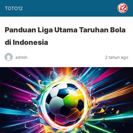
TOTO12
Panduan Liga Utama Taruhan Bola
di Indonesia
admin
2 tahun ago