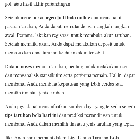
gol, atau hasil akhir pertandingan.
agen judi bola online
Setelah menemukan
dan memahami
pasaran taruhan, Anda dapat memulai dengan langkah-langkah
awal. Pertama, lakukan registrasi untuk membuka akun taruhan.
Setelah memiliki akun, Anda dapat melakukan deposit untuk
memasukkan dana taruhan ke dalam akun tersebut.
Dalam proses memulai taruhan, penting untuk melakukan riset
dan menganalisis statistik tim serta performa pemain. Hal ini dapat
membantu Anda membuat keputusan yang lebih cerdas saat
memilih tim atau jenis taruhan.
Anda juga dapat memanfaatkan sumber daya yang tersedia seperti
tips taruhan bola hari ini
dan prediksi pertandingan untuk
membantu Anda dalam memilih tim atau jenis taruhan yang tepat.
Jika Anda baru memulai dalam Liga Utama Taruhan Bola,