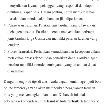
menyediakan layanan pelanggan yang responsif dan dapat
dihubungi kapan saja. Hal ini penting untuk menyelesaikan
masalah dan mendapatkan bantuan jika diperlukan.
Penawaran Taruhan: Periksa jenis taruhan yang ditawarkan
oleh agen tersebut. Pastikan mereka menyediakan berbagai
jenis taruhan Liga Utama dan memiliki pasaran taruhan yang
lengkap.
Proses Transaksi: Perhatikan kemudahan dan kecepatan dalam
melakukan proses deposit dan penarikan dana. Pastikan agen
tersebut memiliki metode pembayaran yang aman dan dapat
diandalkan.
Dengan mengikuti tips di atas, Anda dapat memilih agen judi bola
online terpercaya yang akan memberikan pengalaman taruhan
bola yang menyenangkan dan aman. Di bawah ini adalah
bandar bola terbaik
beberapa rekomendasi untuk
di Indonesia: