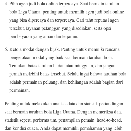
Pilih agen judi bola online terpercaya. Saat bermain taruhan
bola Liga Utama, penting untuk memilih agen judi bola online
yang bisa dipercaya dan terpercaya. Cari tahu reputasi agen
tersebut, layanan pelanggan yang disediakan, serta opsi
pembayaran yang aman dan terjamin.
Kelola modal dengan bijak. Penting untuk memiliki rencana
pengelolaan modal yang baik saat bermain taruhan bola.
Tentukan batas taruhan harian atau mingguan, dan jangan
pernah melebihi batas tersebut. Selalu ingat bahwa taruhan bola
adalah permainan peluang, dan kehilangan adalah bagian dari
permainan.
Penting untuk melakukan analisis data dan statistik pertandingan
saat bermain taruhan bola Liga Utama. Dengan memeriksa data
statistik seperti performa tim, penampilan pemain, head-to-head,
dan kondisi cuaca, Anda dapat memiliki pemahaman yang lebih