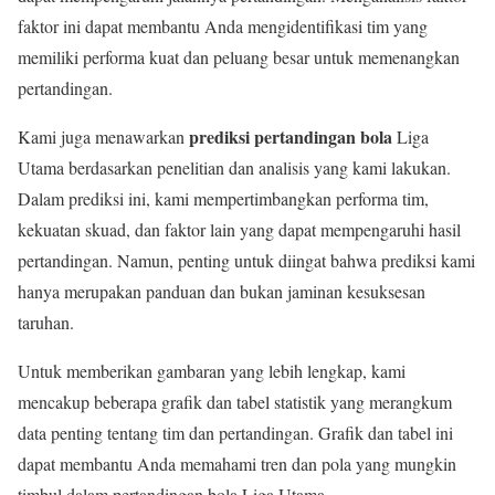
faktor ini dapat membantu Anda mengidentifikasi tim yang
memiliki performa kuat dan peluang besar untuk memenangkan
pertandingan.
prediksi pertandingan bola
Kami juga menawarkan
Liga
Utama berdasarkan penelitian dan analisis yang kami lakukan.
Dalam prediksi ini, kami mempertimbangkan performa tim,
kekuatan skuad, dan faktor lain yang dapat mempengaruhi hasil
pertandingan. Namun, penting untuk diingat bahwa prediksi kami
hanya merupakan panduan dan bukan jaminan kesuksesan
taruhan.
Untuk memberikan gambaran yang lebih lengkap, kami
mencakup beberapa grafik dan tabel statistik yang merangkum
data penting tentang tim dan pertandingan. Grafik dan tabel ini
dapat membantu Anda memahami tren dan pola yang mungkin
timbul dalam pertandingan bola Liga Utama.