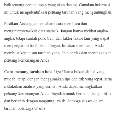
baik tentang pertandingan yang akan datang. Gunakan informasi
ini untuk mengidentifikasi peluang taruhan yang menguntungkan.
Pastikan Anda juga memahami cara membaca dan
menginterpretasikan data statistik. Jangan hanya melihat angka-
angka, tetapi carilah pola, tren, dan faktor-faktor lain yang dapat
mempengaruhi hasil pertandingan. Ini akan membantu Anda
membuat keputusan taruhan yang lebih cerdas dan meningkatkan
peluang kemenangan Anda.
Cara menang taruhan bola
Liga Utama bukanlah hal yang
mudah, tetapi dengan menggunakan tips dan trik yang tepat, serta
melakukan analisis yang cermat, Anda dapat meningkatkan
peluang kemenangan Anda. Ingatlah untuk bermain dengan bijak
dan bertaruh dengan tanggung jawab. Semoga sukses dalam
taruhan bola Liga Utama!