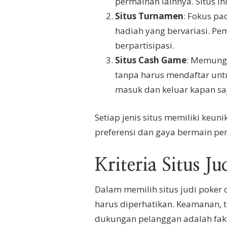
permainan lainnya. Situs ini
Situs Turnamen
: Fokus p
hadiah yang bervariasi. P
berpartisipasi.
Situs Cash Game
: Memung
tanpa harus mendaftar untu
masuk dan keluar kapan sa
Setiap jenis situs memiliki ke
preferensi dan gaya bermain pe
Kriteria Situs J
Dalam memilih situs judi poker o
harus diperhatikan. Keamanan, t
dukungan pelanggan adalah fak