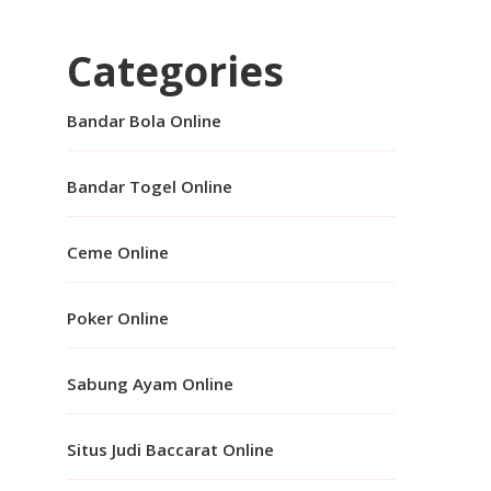
Categories
Bandar Bola Online
Bandar Togel Online
Ceme Online
Poker Online
Sabung Ayam Online
Situs Judi Baccarat Online