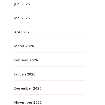
Juni 2026
Mei 2026
April 2026
Maret 2026
Februari 2026
Januari 2026
Desember 2025
November 2025