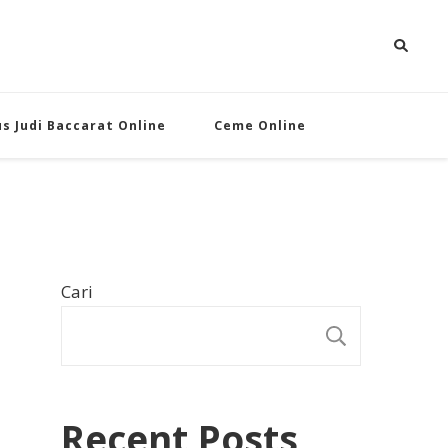
us Judi Baccarat Online
Ceme Online
Cari
CARI
Recent Posts