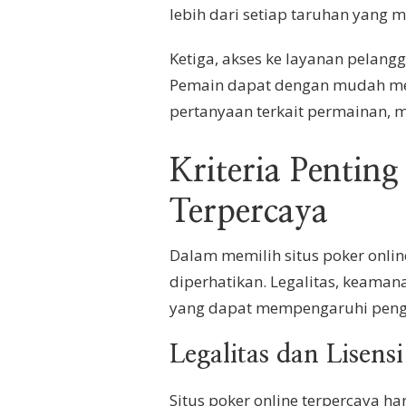
lebih dari setiap taruhan yang 
Ketiga, akses ke layanan pelangg
Pemain dapat dengan mudah me
pertanyaan terkait permainan, 
Kriteria Penting
Terpercaya
Dalam memilih situs poker onlin
diperhatikan. Legalitas, keaman
yang dapat mempengaruhi peng
Legalitas dan Lisens
Situs poker online terpercaya h