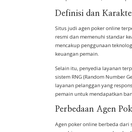
Definisi dan Karakte
Situs judi agen poker online ter
resmi dan memenuhi standar keam
mencakup penggunaan teknologi 
keuangan pemain.
Selain itu, penyedia layanan te
sistem RNG (Random Number Gene
layanan pelanggan yang respons
pemain untuk mendapatkan bant
Perbedaan Agen Poke
Agen poker online berbeda dari 