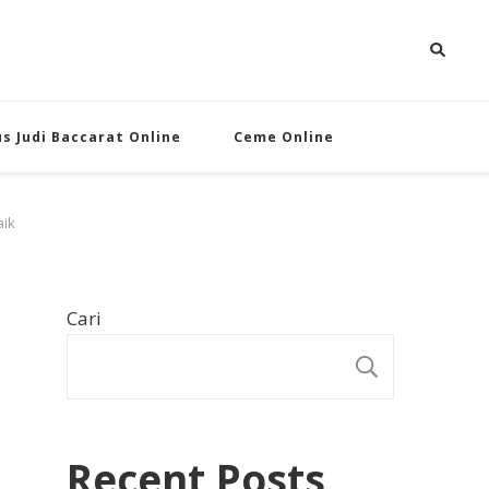
us Judi Baccarat Online
Ceme Online
aik
Cari
CARI
Recent Posts