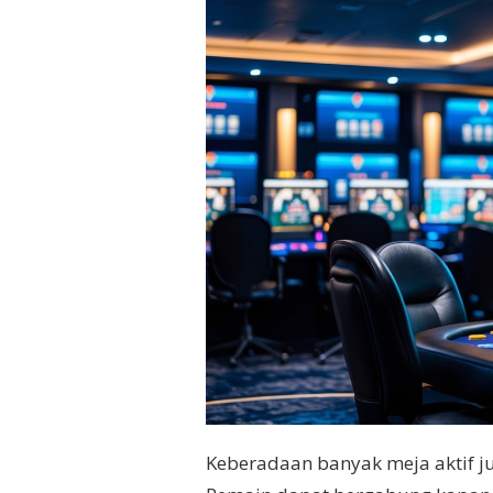
Keberadaan banyak meja aktif j