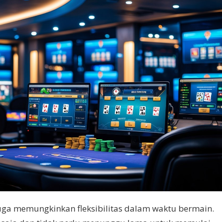
uga memungkinkan fleksibilitas dalam waktu bermain.