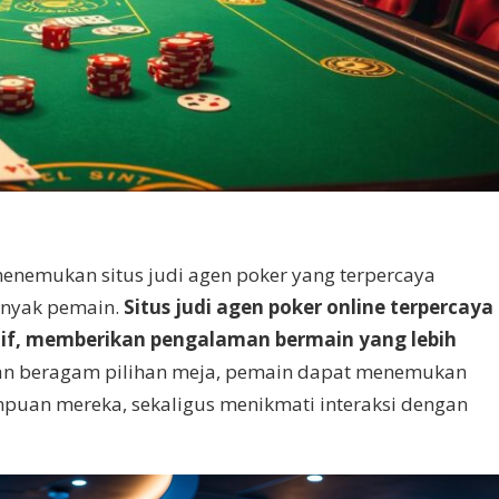
menemukan situs judi agen poker yang terpercaya
anyak pemain.
Situs judi agen poker online terpercaya
f, memberikan pengalaman bermain yang lebih
n beragam pilihan meja, pemain dapat menemukan
puan mereka, sekaligus menikmati interaksi dengan