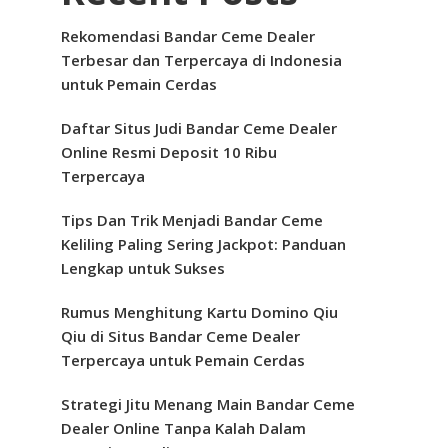
Rekomendasi Bandar Ceme Dealer
Terbesar dan Terpercaya di Indonesia
untuk Pemain Cerdas
Daftar Situs Judi Bandar Ceme Dealer
Online Resmi Deposit 10 Ribu
Terpercaya
Tips Dan Trik Menjadi Bandar Ceme
Keliling Paling Sering Jackpot: Panduan
Lengkap untuk Sukses
Rumus Menghitung Kartu Domino Qiu
Qiu di Situs Bandar Ceme Dealer
Terpercaya untuk Pemain Cerdas
Strategi Jitu Menang Main Bandar Ceme
Dealer Online Tanpa Kalah Dalam