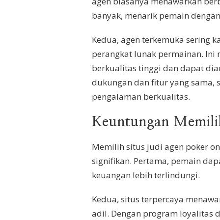
agen biasanya menawarkan berba
banyak, menarik pemain dengan
Kedua, agen terkemuka sering k
perangkat lunak permainan. In
berkualitas tinggi dan dapat di
dukungan dan fitur yang sama, 
pengalaman berkualitas.
Keuntungan Memilih
Memilih situs judi agen poker 
signifikan. Pertama, pemain dap
keuangan lebih terlindungi.
Kedua, situs terpercaya menawar
adil. Dengan program loyalitas 