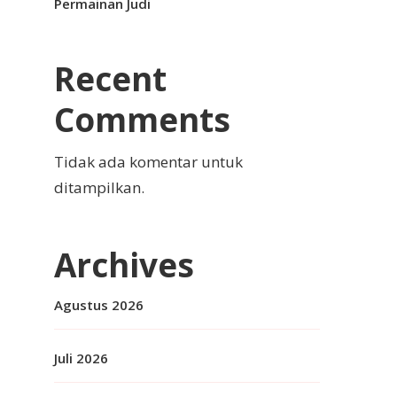
Permainan Judi
Recent
Comments
Tidak ada komentar untuk
ditampilkan.
Archives
Agustus 2026
Juli 2026