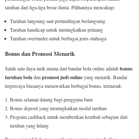
taruhan dari liga-liga besar dunia. Pilihannya mencakup:
Taruhan langsung saat pertandingan berlangsung
Taruhan handicap untuk meningkatkan peluang
Taruhan over/under untuk berbagai jenis olahraga
Bonus dan Promosi Menarik
bonus
Salah satu daya tarik utama dari bandar bola online adalah
taruhan bola
promosi judi online
dan
yang menarik. Bandar
terpercaya biasanya menawarkan berbagai bonus, termasuk:
Bonus selamat datang bagi pengguna baru
Bonus deposit yang meningkatkan modal taruhan
Program cashback untuk memberikan kembali sebagian dari
taruhan yang hilang