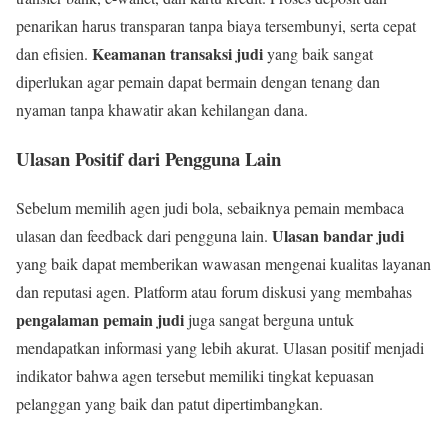
penarikan harus transparan tanpa biaya tersembunyi, serta cepat
Keamanan transaksi judi
dan efisien.
yang baik sangat
diperlukan agar pemain dapat bermain dengan tenang dan
nyaman tanpa khawatir akan kehilangan dana.
Ulasan Positif dari Pengguna Lain
Sebelum memilih agen judi bola, sebaiknya pemain membaca
Ulasan bandar judi
ulasan dan feedback dari pengguna lain.
yang baik dapat memberikan wawasan mengenai kualitas layanan
dan reputasi agen. Platform atau forum diskusi yang membahas
pengalaman pemain judi
juga sangat berguna untuk
mendapatkan informasi yang lebih akurat. Ulasan positif menjadi
indikator bahwa agen tersebut memiliki tingkat kepuasan
pelanggan yang baik dan patut dipertimbangkan.