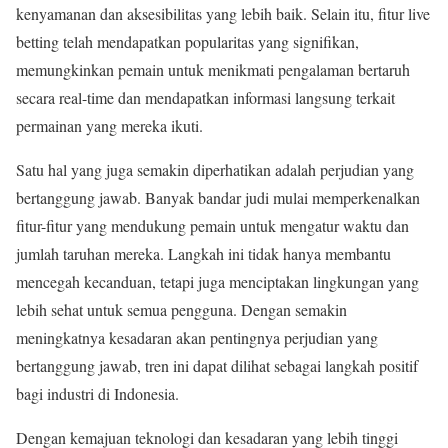
kenyamanan dan aksesibilitas yang lebih baik. Selain itu, fitur live
betting telah mendapatkan popularitas yang signifikan,
memungkinkan pemain untuk menikmati pengalaman bertaruh
secara real-time dan mendapatkan informasi langsung terkait
permainan yang mereka ikuti.
Satu hal yang juga semakin diperhatikan adalah perjudian yang
bertanggung jawab. Banyak bandar judi mulai memperkenalkan
fitur-fitur yang mendukung pemain untuk mengatur waktu dan
jumlah taruhan mereka. Langkah ini tidak hanya membantu
mencegah kecanduan, tetapi juga menciptakan lingkungan yang
lebih sehat untuk semua pengguna. Dengan semakin
meningkatnya kesadaran akan pentingnya perjudian yang
bertanggung jawab, tren ini dapat dilihat sebagai langkah positif
bagi industri di Indonesia.
Dengan kemajuan teknologi dan kesadaran yang lebih tinggi